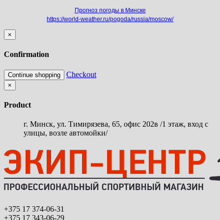
Прогноз погоды в Минске
https://world-weather.ru/pogoda/russia/moscow/
×
Confirmation
Checkout
Continue shopping
×
Product
г. Минск, ул. Тимирязева, 65, офис 202в /1 этаж, вход с
улицы, возле автомойки/
+375 17 374-06-31
+375 17 343-06-29