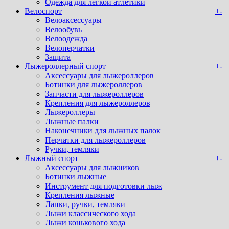
Одежда для легкой атлетики
Велоспорт
+
-
Велоаксессуары
Велообувь
Велоодежда
Велоперчатки
Защита
Лыжероллерный спорт
+
-
Аксессуары для лыжероллеров
Ботинки для лыжероллеров
Запчасти для лыжероллеров
Крепления для лыжероллеров
Лыжероллеры
Лыжные палки
Наконечники для лыжных палок
Перчатки для лыжероллеров
Ручки, темляки
Лыжный спорт
+
-
Аксессуары для лыжников
Ботинки лыжные
Инструмент для подготовки лыж
Крепления лыжные
Лапки, ручки, темляки
Лыжи классического хода
Лыжи конькового хода