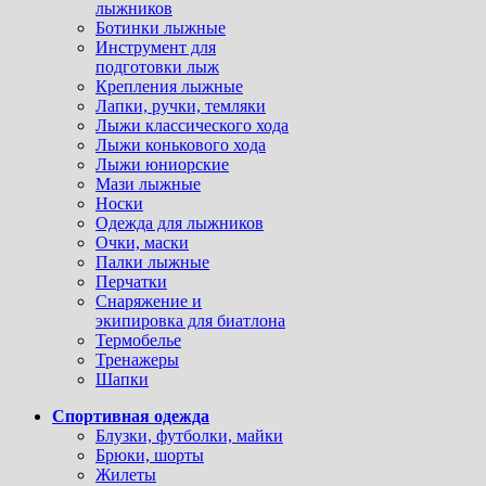
лыжников
Ботинки лыжные
Инструмент для
подготовки лыж
Крепления лыжные
Лапки, ручки, темляки
Лыжи классического хода
Лыжи конькового хода
Лыжи юниорские
Мази лыжные
Носки
Одежда для лыжников
Очки, маски
Палки лыжные
Перчатки
Снаряжение и
экипировка для биатлона
Термобелье
Тренажеры
Шапки
Спортивная одежда
Блузки, футболки, майки
Брюки, шорты
Жилеты