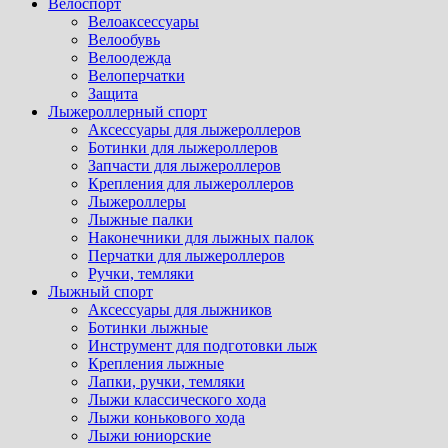
Велоспорт
Велоаксессуары
Велообувь
Велоодежда
Велоперчатки
Защита
Лыжероллерный спорт
Аксессуары для лыжероллеров
Ботинки для лыжероллеров
Запчасти для лыжероллеров
Крепления для лыжероллеров
Лыжероллеры
Лыжные палки
Наконечники для лыжных палок
Перчатки для лыжероллеров
Ручки, темляки
Лыжный спорт
Аксессуары для лыжников
Ботинки лыжные
Инструмент для подготовки лыж
Крепления лыжные
Лапки, ручки, темляки
Лыжи классического хода
Лыжи конькового хода
Лыжи юниорские