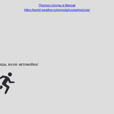
Прогноз погоды в Минске
https://world-weather.ru/pogoda/russia/moscow/
лицы, возле автомойки/