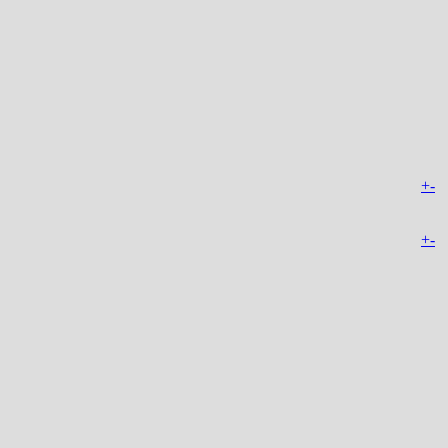
+
-
+
-