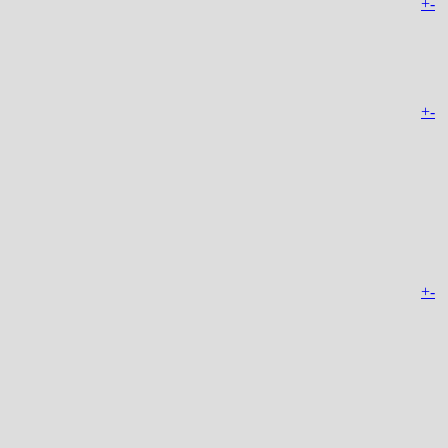
+
-
+
-
+
-